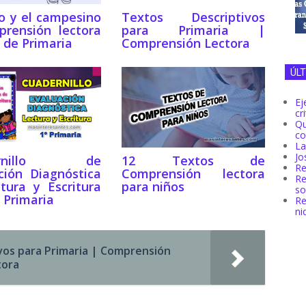
ro y el campesino
Textos Descriptivos
rensión lectora
para Primaria |
 de Primaria
Comprensión Lectora
ÚL
Ej
cr
Q
co
La
Jo
ernillo de
12 Textos de
Re
ción Diagnóstica
Comprensión lectora
R
tura y Escritura
para niños
so
 Primaria
Re
ni
vos para Primaria | Comprensión
tora