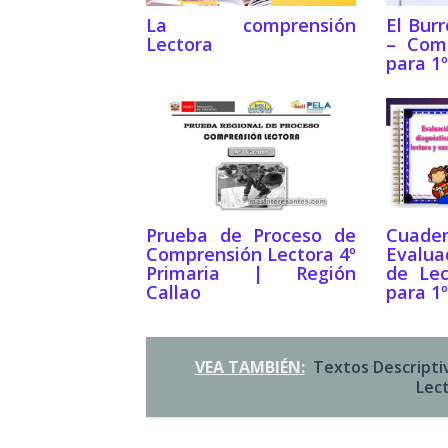
La comprensión
El Bur
Lectora
– Comp
para 1º
Prueba de Proceso de
Cuad
Comprensión Lectora 4º
Evalua
Primaria | Región
de Lec
Callao
para 1º
VEA TAMBIÉN:
Textos Descripti
Lec