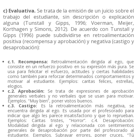
c) Evaluativa.
Se trata de la emisión de un juicio sobre el
trabajo del estudiante, sin descripción o explicación
alguna (Tunstall y Gipps, 1996; Voerman, Meijer,
Korthagen y Simons, 2012). De acuerdo con Tunstall y
Gipps (1996) puede subdividirse en retroalimentación
positiva (recompensa y aprobación) y negativa (castigo y
desaprobación):
c.1. Recompensa:
Retroalimentación dirigida al ego, que
consiste en un refuerzo positivo en su expresión más pura. Se
usa para felicitar el esfuerzo, actitudes y ciertas habilidades
como también para reforzar determinados comportamientos y
motivar al estudiante. Ejemplos: caritas felices, estrellas,
elogios.
c.2. Aprobación:
Se trata de expresiones de aprobación
generales verbales y no verbales que se usan para motivar.
Ejemplos. “Muy bien”, poner vistos buenos.
c.3. Castigo:
Es la retroalimentación más negativa, se
encuentra dirigida al ego. Es usada por el profesorado para
indicar que algo les parece insatisfactorio y que lo reprueban.
Ejemplos: Caritas tristes, “Horror”. c.4. Desaprobación:
Modalidad dirigida al ego y relacionada con sentimientos
generales de desaprobación por parte del profesorado al
estudiante. Ejemplos. Subrayar errores, poner cruces, “Tú