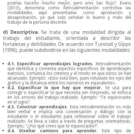
podrías hacerlo mucho mejor, pero eres tan flojo”. Evans
(2013), denomina como Retroalimentación correctiva las
modalidades aquí presentadas como aprobación y
desaprobación, ya que solo señalan lo bueno y malo del
trabajo de la persona discente.
d) Descriptiva.
Se trata de una modalidad dirigida al
trabajo del estudiante, orientada a describir las
fortalezas y debilidades. De acuerdo con Tunstall y Gipps
(1996), puede subdividirse en las siguientes modalidades:
d.1. Especificar aprendizajes logrados.
Retroalimentación
que identifica y comenta aspectos específicos de aprendizajes
exitosos, comunica los criterios y el modo en que estos se han
alcanzado. Ejemplo: «Esto está bien, pues rotulaste los ejes del
gráfico y la distancia entre los números es equivalente».
d.2. Especificar lo que hay que mejorar.
Se usa para
corregir o especificar lo que necesita ser mejorado, se enfoca
en los errores del trabajo realizado. Ejemplo: “Te equivocaste
en el signo”.
d.3. Construir aprendizajes.
Esta retroalimentación es más
bien verbal e implica una conversación y diálogo con la
estudiante o el estudiante para reflexionar sobre el trabajo
realizado. Se lleva a cabo a través de preguntas orientadoras.
Ejemplo, “¿Por qué crees que te equivocaste?”.
d.4. Diseñar caminos para aprender.
Este tipo de