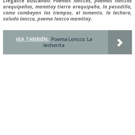
Llegaste buscando:
Poemas lonccos, poemas lonccos
arequipeños, mamitay tierra arequipeña, la pesadilla,
como cambeyan los tiempos, el lamento, la lechera,
saludo loncco, poema loncco mamitay.
VEA TAMBIÉN:
Poema Loncco: La
lecherita