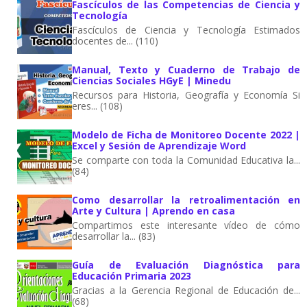
Fascículos de las Competencias de Ciencia y
Tecnología
Fascículos de Ciencia y Tecnología Estimados
docentes de... (110)
Manual, Texto y Cuaderno de Trabajo de
Ciencias Sociales HGyE | Minedu
Recursos para Historia, Geografía y Economía Si
eres... (108)
Modelo de Ficha de Monitoreo Docente 2022 |
Excel y Sesión de Aprendizaje Word
Se comparte con toda la Comunidad Educativa la...
(84)
Como desarrollar la retroalimentación en
Arte y Cultura | Aprendo en casa
Compartimos este interesante vídeo de cómo
desarrollar la... (83)
Guía de Evaluación Diagnóstica para
Educación Primaria 2023
Gracias a la Gerencia Regional de Educación de...
(68)