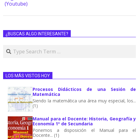
(Youtube)
¿BUSCAS ALGO INTERESANTE?
LOS MÁS VISTOS HOY
Procesos Didácticos de una Sesión de
Matemática
Siendo la matemática una área muy especial, los...
(1)
Manual para el Docente: Historia, Geografía y
Economía 1º de Secundaria
Ponemos a disposición el Manual para el
Docente... (1)