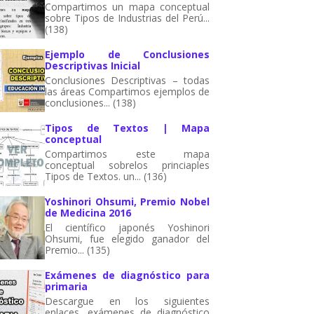
Compartimos un mapa conceptual
sobre Tipos de Industrias del Perú...
(138)
Ejemplo de Conclusiones
Descriptivas Inicial
Conclusiones Descriptivas – todas
las áreas Compartimos ejemplos de
conclusiones... (138)
Tipos de Textos | Mapa
conceptual
Compartimos este mapa
conceptual sobrelos princiaples
Tipos de Textos. un... (136)
Yoshinori Ohsumi, Premio Nobel
de Medicina 2016
El científico japonés Yoshinori
Ohsumi, fue elegido ganador del
Premio... (135)
Exámenes de diagnóstico para
primaria
Descargue en los siguientes
enlaces, exámenes de diagnóstico