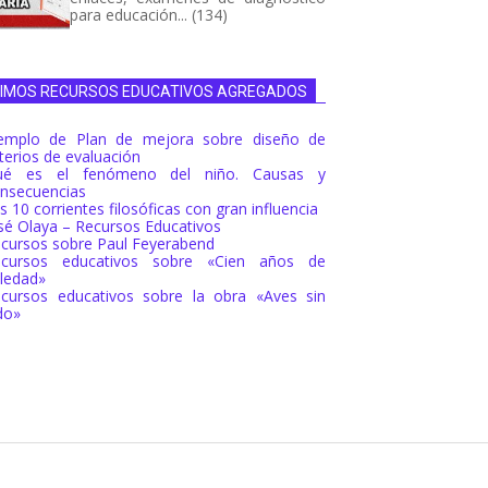
para educación... (134)
TIMOS RECURSOS EDUCATIVOS AGREGADOS
emplo de Plan de mejora sobre diseño de
iterios de evaluación
ué es el fenómeno del niño. Causas y
nsecuencias
s 10 corrientes filosóficas con gran influencia
sé Olaya – Recursos Educativos
cursos sobre Paul Feyerabend
ecursos educativos sobre «Cien años de
ledad»
cursos educativos sobre la obra «Aves sin
do»