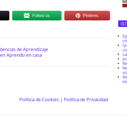
Follow us
Pinteres
ÚL
Ej
cr
Q
dencias de Aprendizaje
co
La
 en Aprendo en casa
Jo
Re
R
so
Re
ni
Política de Cookies
|
Política de Privacidad