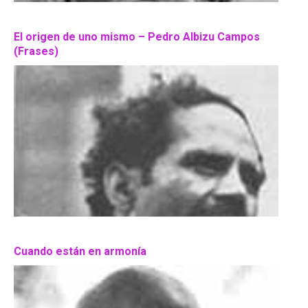
El origen de uno mismo – Pedro Albizu Campos
(Frases)
Cuando están en armonía