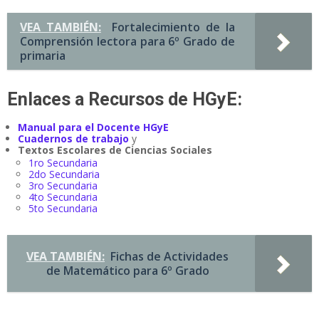
VEA TAMBIÉN:
Fortalecimiento de la
Comprensión lectora para 6º Grado de
primaria
Enlaces a Recursos de HGyE:
Manual para el Docente HGyE
Cuadernos de trabajo
y
Textos Escolares de Ciencias Sociales
1ro Secundaria
2do Secundaria
3ro Secundaria
4to Secundaria
5to Secundaria
VEA TAMBIÉN:
Fichas de Actividades
de Matemático para 6º Grado