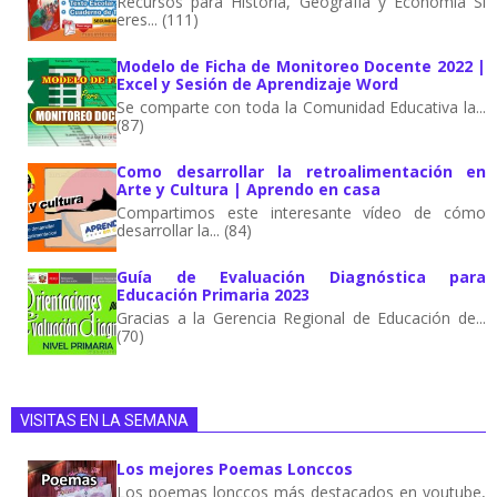
Recursos para Historia, Geografía y Economía Si
eres... (111)
Modelo de Ficha de Monitoreo Docente 2022 |
Excel y Sesión de Aprendizaje Word
Se comparte con toda la Comunidad Educativa la...
(87)
Como desarrollar la retroalimentación en
Arte y Cultura | Aprendo en casa
Compartimos este interesante vídeo de cómo
desarrollar la... (84)
Guía de Evaluación Diagnóstica para
Educación Primaria 2023
Gracias a la Gerencia Regional de Educación de...
(70)
VISITAS EN LA SEMANA
Los mejores Poemas Lonccos
Los poemas lonccos más destacados en youtube,