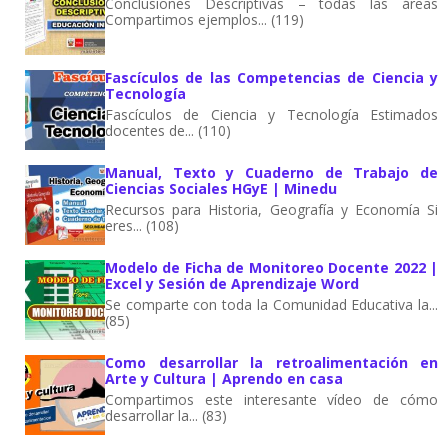
Conclusiones Descriptivas – todas las áreas
Compartimos ejemplos... (119)
Fascículos de las Competencias de Ciencia y
Tecnología
Fascículos de Ciencia y Tecnología Estimados
docentes de... (110)
Manual, Texto y Cuaderno de Trabajo de
Ciencias Sociales HGyE | Minedu
Recursos para Historia, Geografía y Economía Si
eres... (108)
Modelo de Ficha de Monitoreo Docente 2022 |
Excel y Sesión de Aprendizaje Word
Se comparte con toda la Comunidad Educativa la...
(85)
Como desarrollar la retroalimentación en
Arte y Cultura | Aprendo en casa
Compartimos este interesante vídeo de cómo
desarrollar la... (83)