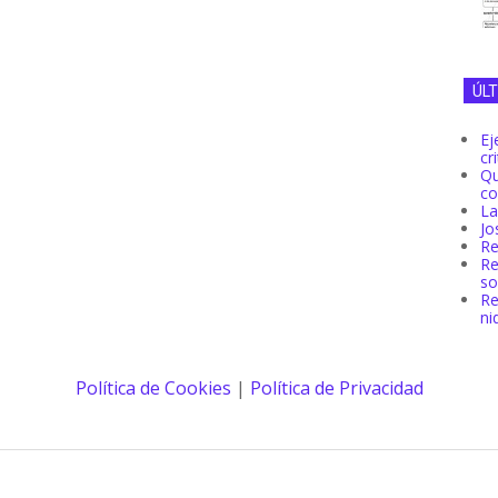
ÚL
Ej
cr
Q
co
La
Jo
Re
R
so
Re
ni
Política de Cookies
|
Política de Privacidad