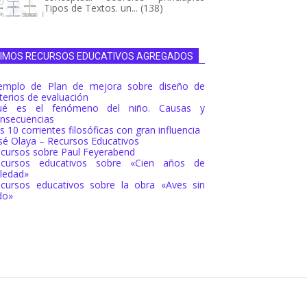
Tipos de Textos. un... (138)
TIMOS RECURSOS EDUCATIVOS AGREGADOS
emplo de Plan de mejora sobre diseño de
iterios de evaluación
ué es el fenómeno del niño. Causas y
nsecuencias
s 10 corrientes filosóficas con gran influencia
sé Olaya – Recursos Educativos
cursos sobre Paul Feyerabend
ecursos educativos sobre «Cien años de
ledad»
cursos educativos sobre la obra «Aves sin
do»