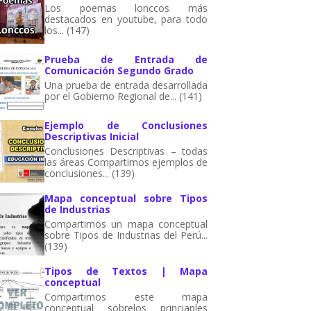
Los poemas lonccos más
destacados en youtube, para todo
los... (147)
Prueba de Entrada de
Comunicación Segundo Grado
Una prueba de entrada desarrollada
por el Gobierno Regional de... (141)
Ejemplo de Conclusiones
Descriptivas Inicial
Conclusiones Descriptivas – todas
las áreas Compartimos ejemplos de
conclusiones... (139)
Mapa conceptual sobre Tipos
de Industrias
Compartimos un mapa conceptual
sobre Tipos de Industrias del Perú...
(139)
Tipos de Textos | Mapa
conceptual
Compartimos este mapa
conceptual sobrelos princiaples