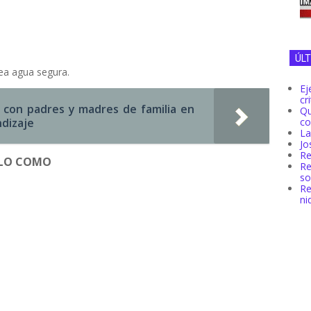
ÚL
ea agua segura.
Ej
cr
o con padres y madres de familia en
Q
co
ndizaje
La
Jo
Re
E LO COMO
R
so
Re
ni