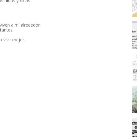
s niños y niñas
iven a mi alrededor.
tantes.
vivir mejor.