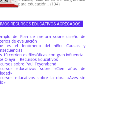
para educación... (134)
TIMOS RECURSOS EDUCATIVOS AGREGADOS
emplo de Plan de mejora sobre diseño de
iterios de evaluación
ué es el fenómeno del niño. Causas y
nsecuencias
s 10 corrientes filosóficas con gran influencia
sé Olaya – Recursos Educativos
cursos sobre Paul Feyerabend
ecursos educativos sobre «Cien años de
ledad»
cursos educativos sobre la obra «Aves sin
do»